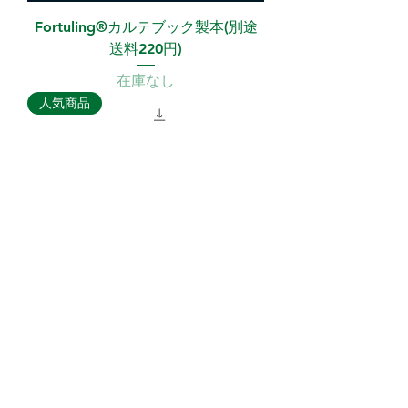
Fortuling®︎カルテブック製本(別途
送料220円)
在庫なし
人気商品
Fortuling®︎スマホ壁紙
価格
￥550