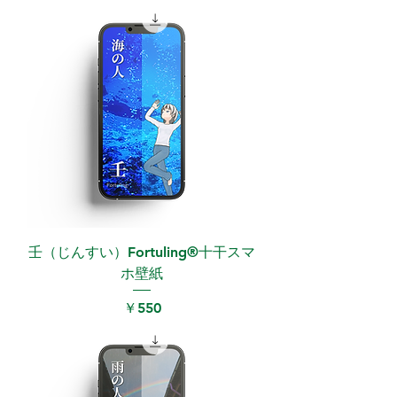
壬（じんすい）Fortuling®︎十干スマ
ホ壁紙
価格
￥550