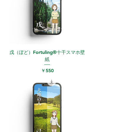
戊（ぼど）Fortuling®︎十干スマホ壁
紙
価格
￥550