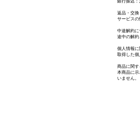
銀行振込：
返品・交換
サービスの
中途解約に
途中の解約
個人情報に
取得した個
商品に関す
本商品に示
いません。