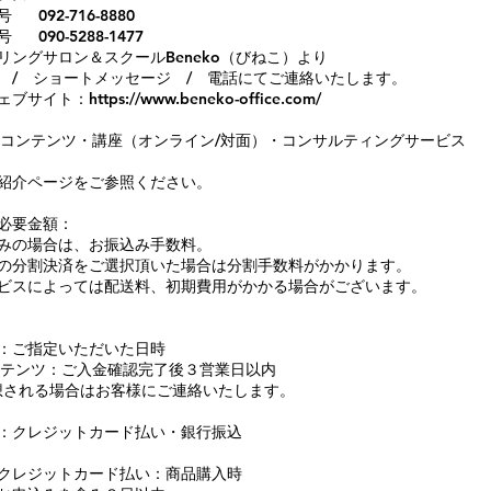
092-716-8880
090-5288-1477
リングサロン＆スクールBeneko（びねこ）より
 / ショートメッセージ / 電話にてご連絡いたします。
ェブサイト：
https://www.beneko-office.com/
bコンテンツ・講座（オンライン/対面）・コンサルティングサービス
紹介ページをご参照ください。
必要金額：
みの場合は、お振込み手数料。
の分割決済をご選択頂いた場合は分割手数料がかかります。
ビスによっては配送料、初期費用がかかる場合がございます。
：ご指定いただいた日時
ンテンツ：ご入金確認完了後３営業日以内
想される場合はお客様にご連絡いたします。
：
クレジットカード払い・銀行振込
クレジットカード払い：商品購入時