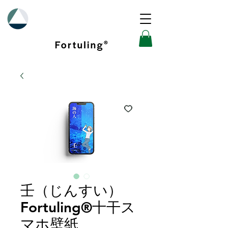
壬（じんすい）
Fortuling®︎十干ス
マホ壁紙