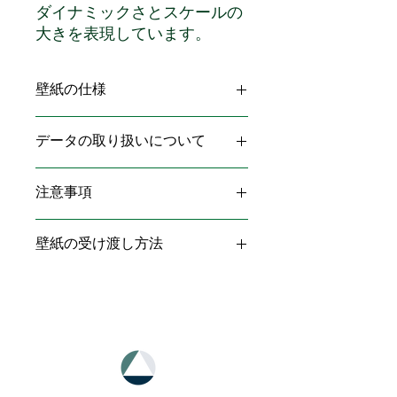
ダイナミックさとスケールの
大きを表現しています。
壁紙の仕様
ファイル形式：PNG
データの取り扱いについて
サイズ：1080x1920ピクセル
・スマートフォンの壁紙使用可
注意事項
・上記以外の使用は不可（画像の加
工、配布、印刷、複写、転送、転売、
著作権等について
ウェブサイトやSNS等への画像投稿
壁紙の受け渡し方法
当ECで購入されたデジタルコンテン
は、著作権の侵害にあたりますので禁
ツにて使用している文書・写真・イラ
止しております。）
受け渡し方法は、ご注文確定後、壁紙
スト等は、フォーチュリングサロン＆
データをお客様ご登録のメールアドレ
スクールBeneko（びねこ） 及びフ
スにお送りします。
ォーチュリングサロン＆スクール
なお、メールが
Beneko（びねこ）が作成を委託した
・迷惑メールフォルダ
クリエイターが有する著作権により保
・プロモーションタブ（Gmail等）
護されております。
に振り分けられる場合がございます。
著作権者の許諾なく再販・複製・改変